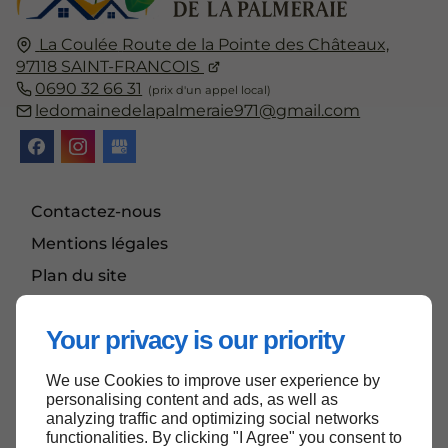
La Coulée
Route de la Pointe des Châteaux,
97118
SAINT-FRANCOIS
0690 32 66 31
ledomainedelapalmeraie971@gmail.com
Contactez-nous
Mentions légales
Plan du site
Actualités
Your privacy is our priority
We use Cookies to improve user experience by
Haut de page
personalising content and ads, as well as
analyzing traffic and optimizing social networks
functionalities. By clicking "I Agree" you consent to