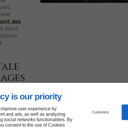
 de
ures,
relle
uant des
à Saint-
ditions
t.
tale
lages
cy is our priority
n plus
 improve user experience by
Customize
es invitent
nt and ads, as well as analyzing
ng social networks functionalities. By
lation. Grâce
you consent to the use of Cookies
e de la