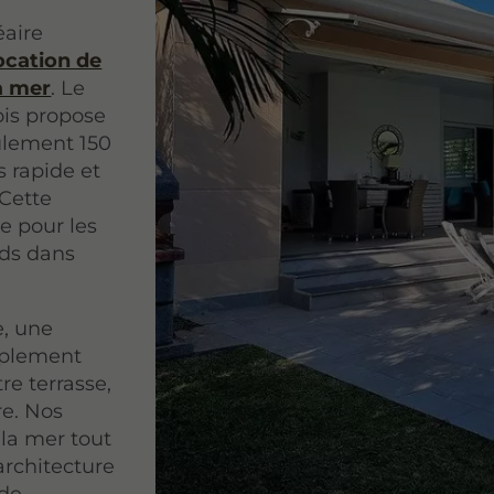
éaire
ocation de
la mer
. Le
ois propose
lement 150
 rapide et
 Cette
ge pour les
eds dans
e, une
mplement
re terrasse,
e. Nos
 la mer tout
architecture