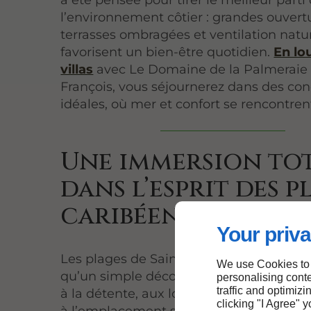
a été pensée pour tirer le meilleur parti
l’environnement côtier : grandes ouvert
terrasses ombragées et ventilation natu
favorisent un bien-être quotidien.
En lo
villas
avec Le Domaine de la Palmeraie 
François, vous séjournerez dans des con
idéales, où mer et confort se rencontren
Une immersion to
dans l’esprit des p
caribéennes
Your priva
Les plages de Saint-François offrent bie
We use Cookies to
qu’un simple décor de carte postale : ell
personalising conte
traffic and optimizi
à la détente, aux loisirs et à la contemp
clicking "I Agree" 
à l’emplacement stratégique du Domain