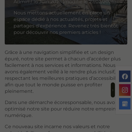
Admin / 16 Juin 2025 (modifié le 27/02/2026)
Nous mettons actuellement en place un
espace dédié à nos actualités, projets et
partages d'expérience. Revenez très bientôt
pour découvrir nos premiers articles !
Grâce à une navigation simplifiée et un design
épuré, notre site permet à chacun d’accéder plus
facilement à nos services et informations. Nous
avons également veillé à le rendre plus inclusif, en
respectant les meilleures pratiques d’accessibilité
afin que tout le monde puisse en profiter
pleinement.
Dans une démarche écoresponsable, nous avons
optimisé notre site pour réduire notre empreinte
numérique.
Ce nouveau site incarne nos valeurs et notre