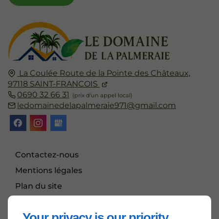
La Coulée
Route de la Pointe des Châteaux,
97118
SAINT-FRANCOIS
0690 32 66 31
ledomainedelapalmeraie971@gmail.com
Contactez-nous
Mentions légales
Plan du site
Actualités
Your privacy is our priority