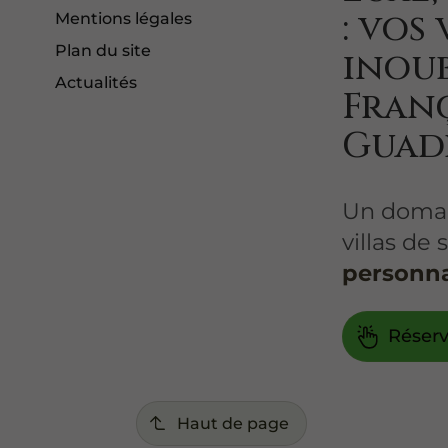
: vos
Mentions légales
Plan du site
inoub
Actualités
Fran
Guad
Un domai
villas de
personna
Réserv
Haut de page