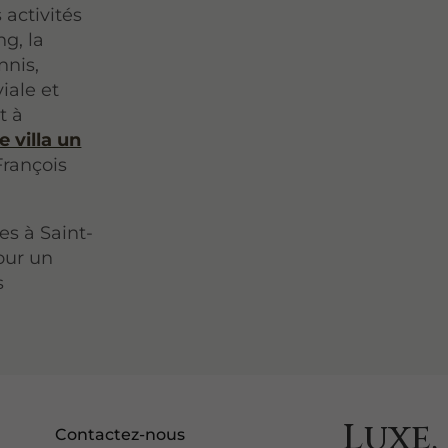
 activités
g, la
nnis,
iale et
t à
e villa un
François
es à Saint-
our un
s
Luxe,
Contactez-nous