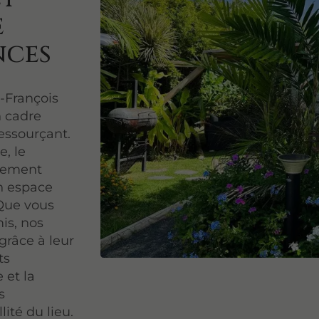
e
nces
-François
n cadre
ressourçant.
e, le
nnement
un espace
 Que vous
is, nos
grâce à leur
ts
 et la
s
lité du lieu.