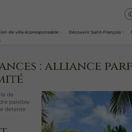
ion de villa écoresponsable
Découvrir Saint-François
s
nces : alliance parf
mité
lla de
dre paisible
de détente
et