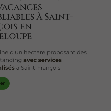
 vacances
liables à Saint-
çois en
eloupe
ne d'un hectare proposant des
 standing
avec services
lisés
à Saint-François
er