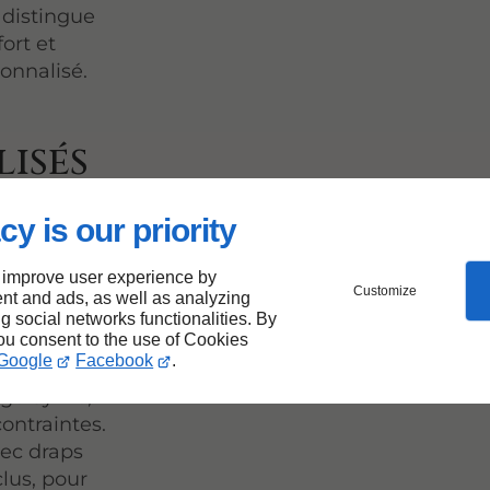
e distingue
ort et
sonnalisé.
lisés
ut de
cy is our priority
 improve user experience by
Customize
nt and ads, as well as analyzing
es
à à
ng social networks functionalities. By
ie, c’est
you consent to the use of Cookies
Google
Facebook
.
gerie dédié.
e Sylvie,
ontraintes.
vec draps
clus, pour