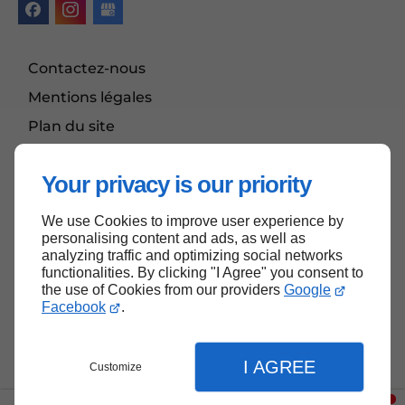
Contactez-nous
Mentions légales
Plan du site
Actualités
Your privacy is our priority
We use Cookies to improve user experience by
Haut de page
personalising content and ads, as well as
analyzing traffic and optimizing social networks
functionalities. By clicking "I Agree" you consent to
the use of Cookies from our providers
Google
Facebook
.
I AGREE
Customize